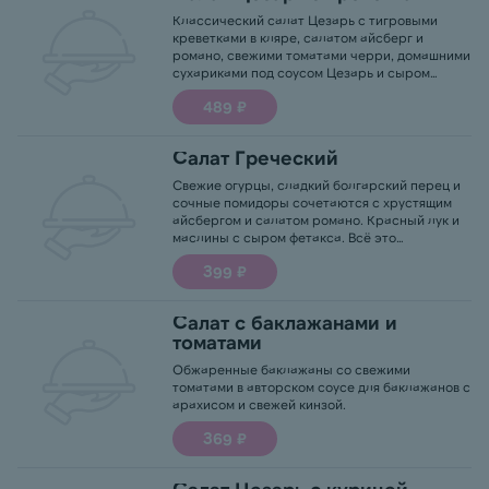
Классический салат Цезарь с тигровыми
креветками в кляре, салатом айсберг и
романо, свежими томатами черри, домашними
сухариками под соусом Цезарь и сыром
пармезан.
489 ₽
Салат Греческий
Свежие огурцы, сладкий болгарский перец и
сочные помидоры сочетаются с хрустящим
айсбергом и салатом романо. Красный лук и
маслины с сыром фетакса. Всё это
заправлено подсолнечным маслом и
399 ₽
бальзамическим соусом.
Салат с баклажанами и
томатами
Обжаренные баклажаны со свежими
томатами в авторском соусе для баклажанов с
арахисом и свежей кинзой.
369 ₽